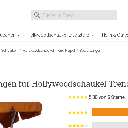
e Sie sind hier
Zur Fußzeile springen
Direkt zum Warenkorb spr
Suche nach
Suche im Shop, nach der Eingabe von 3 Buchst
Zubehör
Hollywoodschaukel Ersatzteile
Heim & Gart
d Schaukeln
Hollywoodschaukel Trend Napoli
Bewertungen
ngen für Hollywoodschaukel Tren
5.00 von 5 Sterne