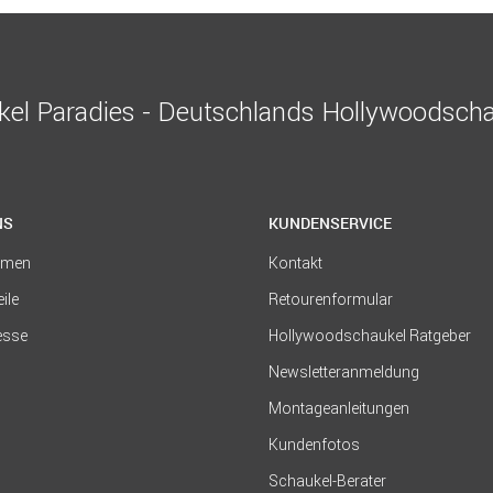
el Paradies - Deutschlands Hollywoodscha
NS
KUNDENSERVICE
hmen
Kontakt
eile
Retourenformular
resse
Hollywoodschaukel Ratgeber
Newsletteranmeldung
Montageanleitungen
Kundenfotos
Schaukel-Berater