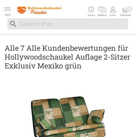
Zur Navigation springen
Zum Inhalt springen
Zur Positionsangab
0
0
Menü
Service
Merkliste
Konto
Warenkorb
Suche nach
Suche im Shop, nach der Eingabe von 3 Buchstaben ersche
Alle 7 Alle Kundenbewertungen für
Hollywoodschaukel Auflage 2-Sitzer
Exklusiv Mexiko grün