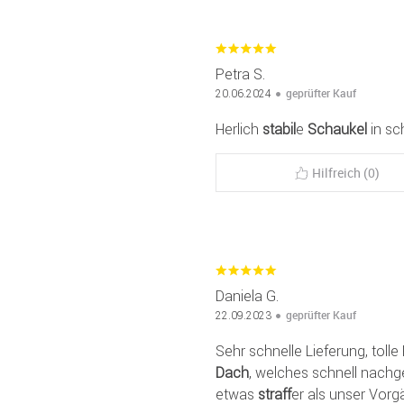
Petra S.
geprüfter Kauf
20.06.2024
Herlich
stabil
e
Schaukel
in sc
Hilfreich (0)
Daniela G.
geprüfter Kauf
22.09.2023
Sehr schnelle Lieferung, toll
Dach
, welches schnell nachge
etwas
straff
er als unser Vorg