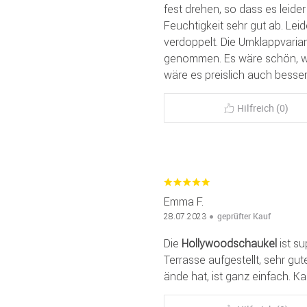
fest drehen, so dass es leide
Feuchtigkeit sehr gut ab. Lei
verdoppelt. Die Umklappvarian
genommen. Es wäre schön, w
wäre es preislich auch besser
Hilfreich (0)
Emma F.
geprüfter Kauf
28.07.2023
Die
Hollywoodschaukel
ist su
Terrasse aufgestellt, sehr gut
ände hat, ist ganz einfach. K