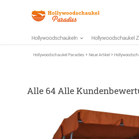
Zur Navigation springen
Zum Inhalt springen
Zur Positionsangab
Hollywoodschaukeln
Hollywoodschaukel 
Hollywoodschaukel Paradies
Neue Artikel
Hollywoodsch
Alle 64 Alle Kundenbewert