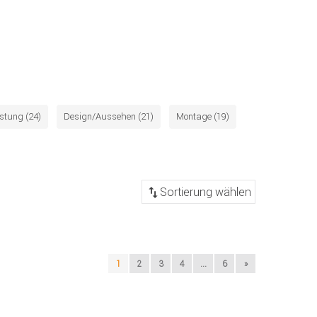
istung (24)
Design/Aussehen (21)
Montage (19)
1
2
3
4
...
6
»