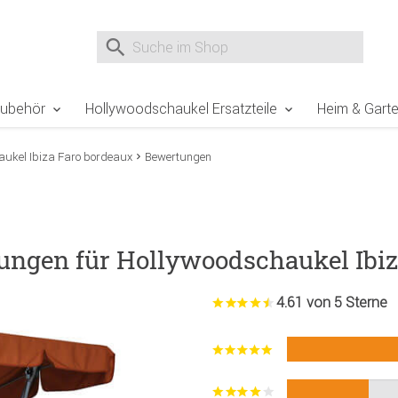
e Sie sind hier
Zur Fußzeile springen
Direkt zum Warenkorb spr
Suche nach
Suche im Shop, nach der Eingabe von 3 Buchst
Zubehör
Hollywoodschaukel Ersatzteile
Heim & Gart
aukel Ibiza Faro bordeaux
Bewertungen
ungen für Hollywoodschaukel Ibiz
4.61 von 5 Sterne