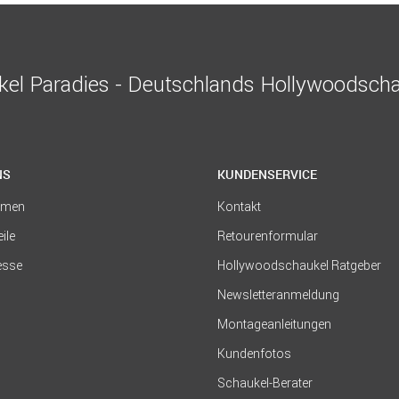
el Paradies - Deutschlands Hollywoodscha
NS
KUNDENSERVICE
hmen
Kontakt
eile
Retourenformular
resse
Hollywoodschaukel Ratgeber
Newsletteranmeldung
Montageanleitungen
Kundenfotos
Schaukel-Berater