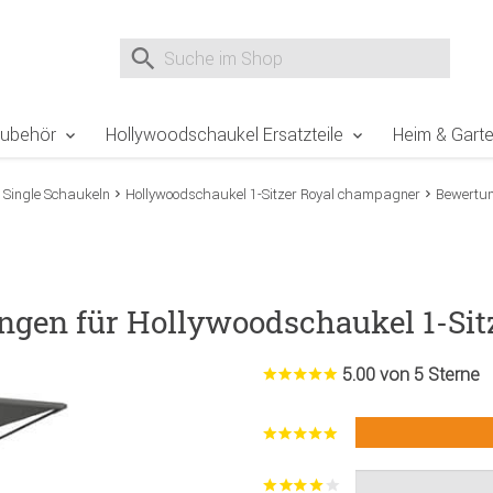
e Sie sind hier
Zur Fußzeile springen
Direkt zum Warenkorb spr
Suche nach
Suche im Shop, nach der Eingabe von 3 Buchst
Zubehör
Hollywoodschaukel Ersatzteile
Heim & Gart
 Single Schaukeln
Hollywoodschaukel 1-Sitzer Royal champagner
Bewertu
ngen für Hollywoodschaukel 1-Si
5.00 von 5 Sterne