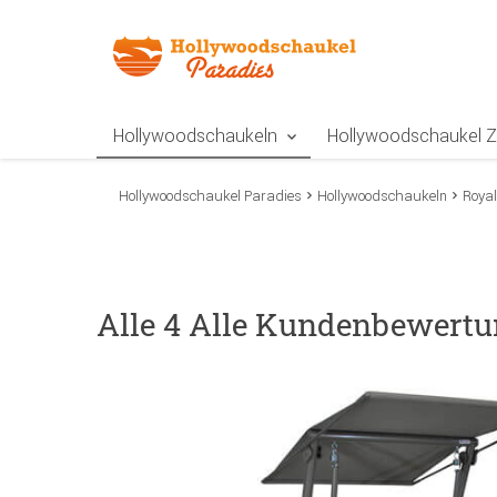
Zur Navigation springen
Zum Inhalt springen
Zur Positionsangab
Hollywoodschaukeln
Hollywoodschaukel 
Hollywoodschaukel Paradies
Hollywoodschaukeln
Royal
Alle 4 Alle Kundenbewertu