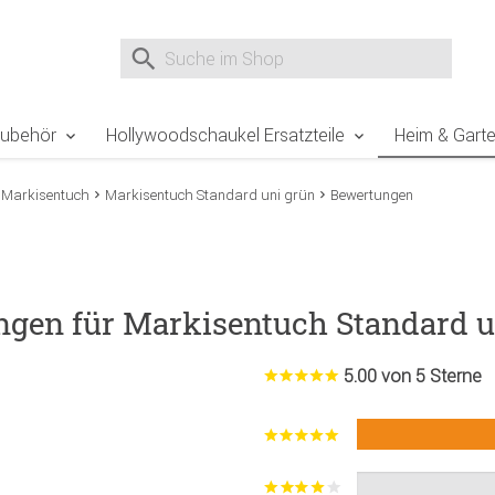
e Sie sind hier
Zur Fußzeile springen
Direkt zum Warenkorb spr
Suche nach
Suche im Shop, nach der Eingabe von 3 Buchst
Zubehör
Hollywoodschaukel Ersatzteile
Heim & Gart
Markisentuch
Markisentuch Standard uni grün
Bewertungen
ngen für Markisentuch Standard u
5.00 von 5 Sterne