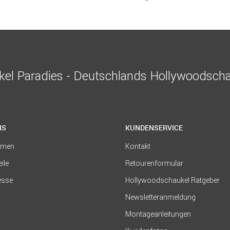
el Paradies - Deutschlands Hollywoodscha
NS
KUNDENSERVICE
hmen
Kontakt
eile
Retourenformular
resse
Hollywoodschaukel Ratgeber
Newsletteranmeldung
Montageanleitungen