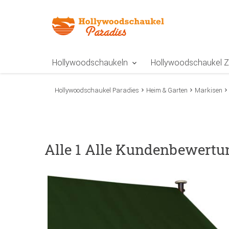
Zur Navigation springen
Zum Inhalt springen
Zur Positionsangab
Hollywoodschaukeln
Hollywoodschaukel 
Hollywoodschaukel Paradies
Heim & Garten
Markisen
Alle 1 Alle Kundenbewertu