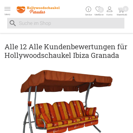
Zur Navigation springen
Zum Inhalt springen
Zur Positionsangab
0
0
Menü
Service
Merkliste
Konto
Warenkorb
Suche nach
Suche im Shop, nach der Eingabe von 3 Buchstaben ersche
Alle 12 Alle Kundenbewertungen für
Hollywoodschaukel Ibiza Granada