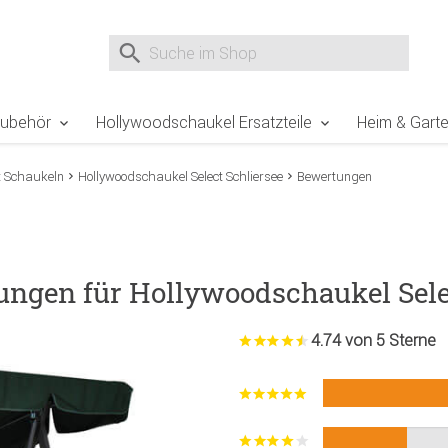
e Sie sind hier
Zur Fußzeile springen
Direkt zum Warenkorb spr
Suche nach
Suche im Shop, nach der Eingabe von 3 Buchst
Zubehör
Hollywoodschaukel Ersatzteile
Heim & Gart
t Schaukeln
Hollywoodschaukel Select Schliersee
Bewertungen
ungen für Hollywoodschaukel Sele
4.74 von 5 Sterne