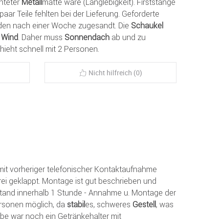
chteter
Metall
matte wäre (Langlebigkeit). Firststange
paar Teile fehlten bei der Lieferung. Geforderte
rden nach einer Woche zugesandt. Die
Schaukel
l
Wind
. Daher muss
Sonnendach
ab und zu
hieht schnell mit 2 Personen.
Nicht hilfreich (0)
 mit vorheriger telefonischer Kontaktaufnahme
rei geklappt. Montage ist gut beschrieben und
tand innerhalb 1 Stunde - Annahme u. Montage der
ersonen möglich, da
stabil
es, schweres
Gestell
, was
gabe war noch ein Getränkehalter mit