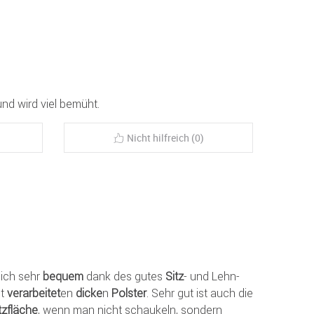
nd wird viel bemüht.
Nicht hilfreich (0)
ich sehr
bequem
dank des gutes
Sitz
- und Lehn-
ut
verarbeitet
en
dicke
n
Polster
. Sehr gut ist auch die
tzfläche
, wenn man nicht schaukeln, sondern