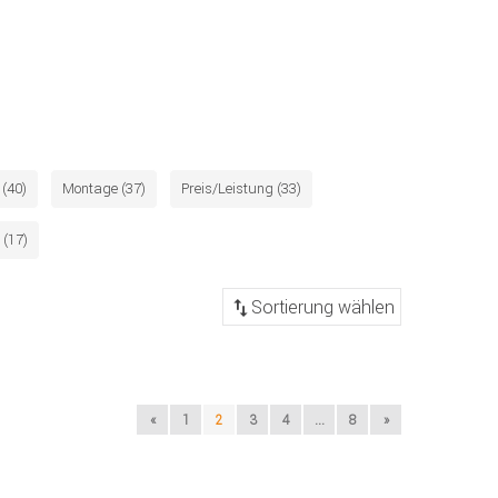
(40)
Montage (37)
Preis/Leistung (33)
 (17)
«
1
2
3
4
...
8
»