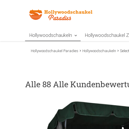
Zur Navigation springen
Zum Inhalt springen
Zur Positionsangab
Hollywoodschaukeln
Hollywoodschaukel 
Hollywoodschaukel Paradies
Hollywoodschaukeln
Selec
Alle 88 Alle Kundenbewert