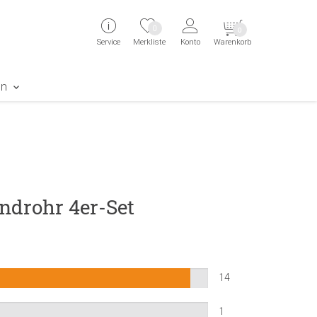
ingen
Direkt zur Registrierung als Kunde springen
Zum Login sp
0
0
Service
Merkliste
Konto
Warenkorb
aben erscheint das Suchergebnis
en
ndrohr 4er-Set
14
1