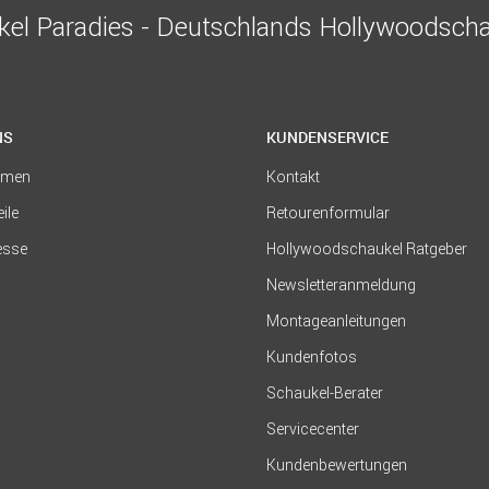
el Paradies - Deutschlands Hollywoodscha
NS
KUNDENSERVICE
hmen
Kontakt
eile
Retourenformular
resse
Hollywoodschaukel Ratgeber
Newsletteranmeldung
Montageanleitungen
Kundenfotos
Schaukel-Berater
Servicecenter
Kundenbewertungen