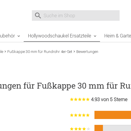
e Sie sind hier
Zur Fußzeile springen
Direkt zum Warenkorb spr
Suche nach
Suche im Shop, nach der Eingabe von 3 Buchst
Zubehör
Hollywoodschaukel Ersatzteile
Heim & Gart
le
Fußkappe 30 mm für Rundrohr 4er-Set
Bewertungen
ungen für Fußkappe 30 mm für Ru
4.93 von 5 Sterne