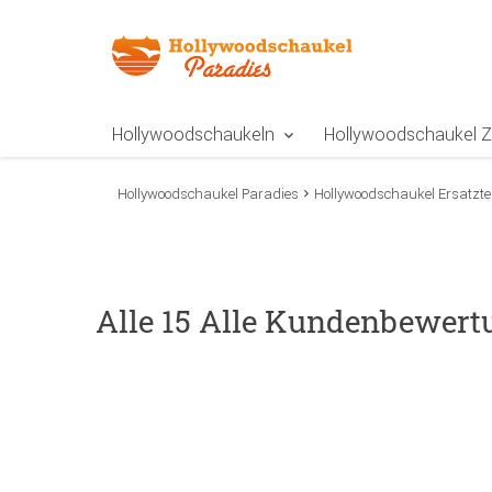
Zur Navigation springen
Zum Inhalt springen
Zur Positionsangab
Hollywoodschaukeln
Hollywoodschaukel 
Hollywoodschaukel Paradies
Hollywoodschaukel Ersatztei
Alle 15 Alle Kundenbewert