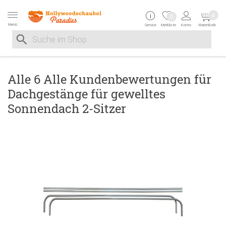
Zur Navigation springen
Zum Inhalt springen
Zur Positionsangab
0
0
Menü
Service
Merkliste
Konto
Warenkorb
Suche nach
Suche im Shop, nach der Eingabe von 3 Buchstaben ersche
Alle 6 Alle Kundenbewertungen für
Dachgestänge für gewelltes
Sonnendach 2-Sitzer