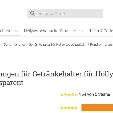
e Sie sind hier
Zur Fußzeile springen
Direkt zum Warenkorb spr
Suche nach
Suche im Shop, nach der Eingabe von 3 Buchst
Zubehör
Hollywoodschaukel Ersatzteile
Heim & Gart
Getränkehalter
Getränkehalter für Hollywoodschaukel mit Rundrohr grau
ungen für Getränkehalter für Hol
sparent
4.64 von 5 Sterne