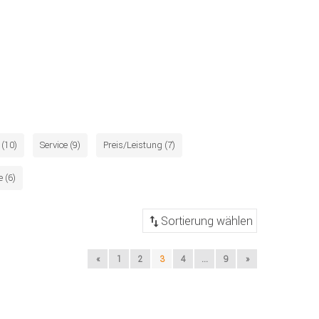
(10)
Service (9)
Preis/Leistung (7)
 (6)
«
1
2
3
4
...
9
»