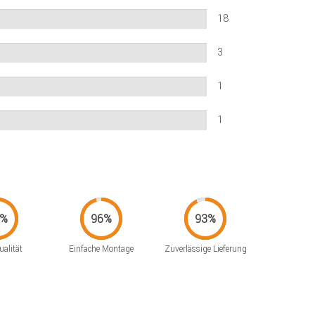
18
3
1
1
alität
Einfache Montage
Zuverlässige Lieferung