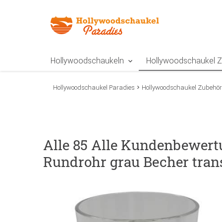
Zur Navigation springen
Zum Inhalt springen
Zur Positionsangab
Hollywoodschaukeln
Hollywoodschaukel 
Hollywoodschaukel Paradies
Hollywoodschaukel Zubehör
Alle 85 Alle Kundenbewert
Rundrohr grau Becher tran