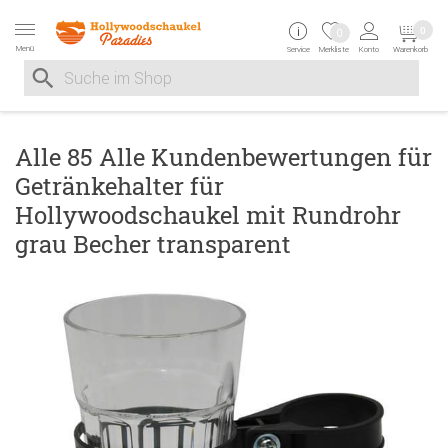
Zur Navigation springen
Zum Inhalt springen
Zur Positionsangab
0
0
Menü
Service
Merkliste
Konto
Warenkorb
Suche nach
Suche im Shop, nach der Eingabe von 3 Buchstaben ersche
Alle 85 Alle Kundenbewertungen für
Getränkehalter für
Hollywoodschaukel mit Rundrohr
grau Becher transparent