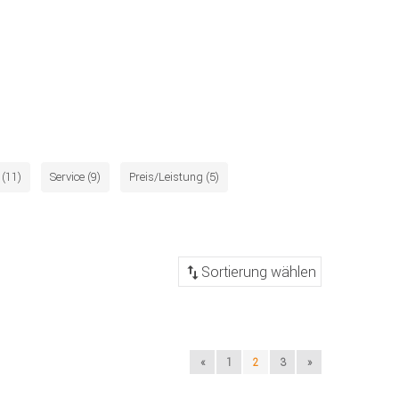
(11)
Service (9)
Preis/Leistung (5)
«
1
2
3
»