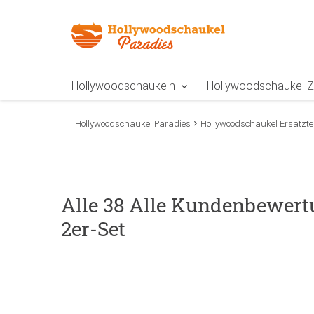
Zur Navigation springen
Zum Inhalt springen
Zur Positionsangab
Hollywoodschaukeln
Hollywoodschaukel 
Hollywoodschaukel Paradies
Hollywoodschaukel Ersatztei
Alle 38 Alle Kundenbewert
2er-Set