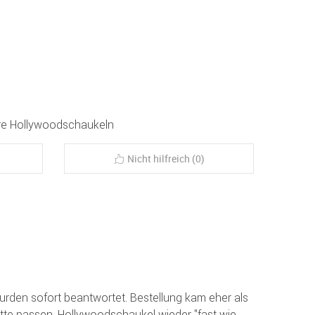
ere Hollywoodschaukeln
Nicht hilfreich (0)
rden sofort beantwortet. Bestellung kam eher als
tte passen. Hollywoodschaukel wieder "fast wie