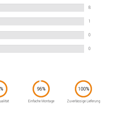
8
1
0
0
alität
Einfache Montage
Zuverlässige Lieferung