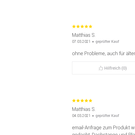
Matthias S.
geprüfter Kauf
07.03.2021
ohne Probleme, auch für ält
Hilfreich (0)
Matthias S.
geprüfter Kauf
04.03.2021
email-Anfrage zum Produkt wu
gedacht. Dachstange und Pla