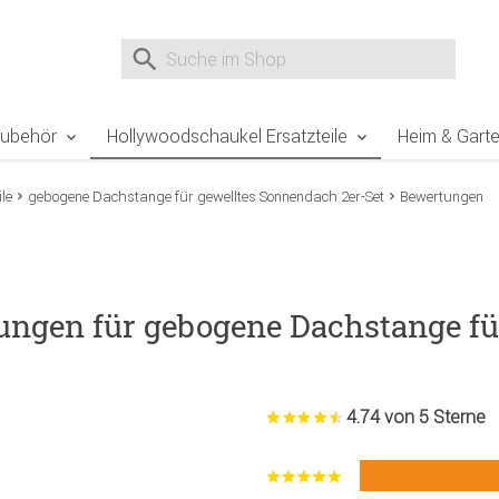
e Sie sind hier
Zur Fußzeile springen
Direkt zum Warenkorb spr
Suche nach
Suche im Shop, nach der Eingabe von 3 Buchst
Zubehör
Hollywoodschaukel Ersatzteile
Heim & Gart
le
gebogene Dachstange für gewelltes Sonnendach 2er-Set
Bewertungen
ungen für gebogene Dachstange f
4.74 von 5 Sterne