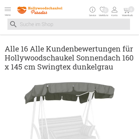
Zur Navigation springen
Zum Inhalt springen
Zur Positionsangab
0
0
Menü
Service
Merkliste
Konto
Warenkorb
Suche nach
Suche im Shop, nach der Eingabe von 3 Buchstaben ersche
Alle 16 Alle Kundenbewertungen für
Hollywoodschaukel Sonnendach 160
x 145 cm Swingtex dunkelgrau