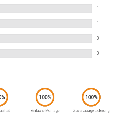
1
1
0
0
alität
Einfache Montage
Zuverlässige Lieferung