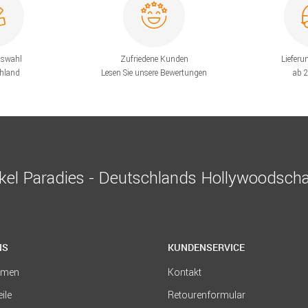
uswahl
Zufriedene Kunden
Lieferu
chland
Lesen Sie unsere Bewertungen
ab 
el Paradies - Deutschlands Hollywoodscha
NS
KUNDENSERVICE
hmen
Kontakt
eile
Retourenformular