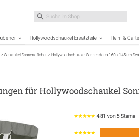
e Sie sind hier
Zur Fußzeile springen
Direkt zum Warenkorb spr
Suche nach
Suche im Shop, nach der Eingabe von 3 Buchst
Zubehör
Hollywoodschaukel Ersatzteile
Heim & Gart
Schaukel Sonnendächer
Hollywoodschaukel Sonnendach 160 x 145 cm Sw
ungen für Hollywoodschaukel Son
4.81 von 5 Sterne