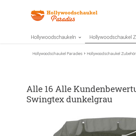
Zur Navigation springen
Zum Inhalt springen
Zur Positionsangab
Hollywoodschaukeln
Hollywoodschaukel 
Hollywoodschaukel Paradies
Hollywoodschaukel Zubehör
Alle 16 Alle Kundenbewert
Swingtex dunkelgrau