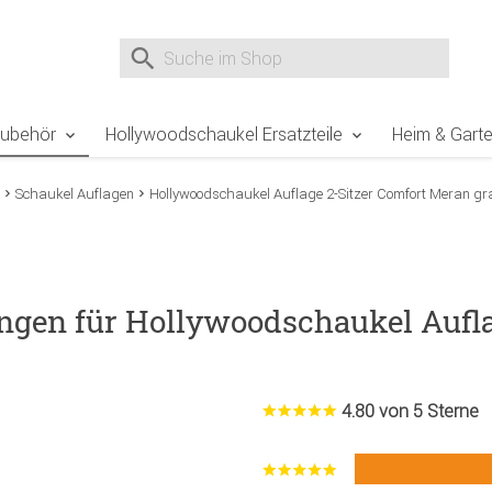
e Sie sind hier
Zur Fußzeile springen
Direkt zum Warenkorb spr
Suche nach
Suche im Shop, nach der Eingabe von 3 Buchst
Zubehör
Hollywoodschaukel Ersatzteile
Heim & Gart
Schaukel Auflagen
Hollywoodschaukel Auflage 2-Sitzer Comfort Meran gr
ngen für Hollywoodschaukel Aufla
4.80 von 5 Sterne