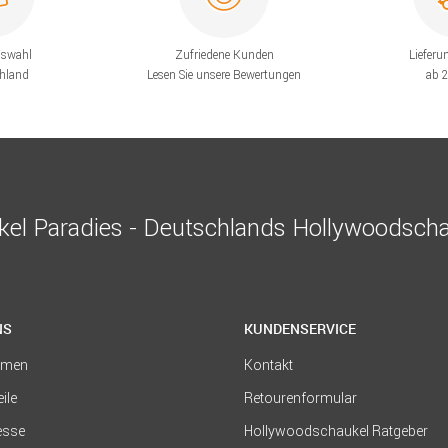
uswahl
Zufriedene Kunden
Lieferu
chland
Lesen Sie unsere Bewertungen
ab 
el Paradies - Deutschlands Hollywoodscha
NS
KUNDENSERVICE
hmen
Kontakt
eile
Retourenformular
resse
Hollywoodschaukel Ratgeber