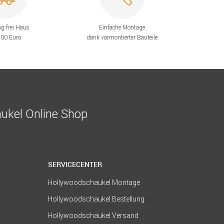
ng frei Haus
Einfache Montage
200 Euro
dank vormontierter Bauteile
ukel Online Shop
SERVICECENTER
Hollywoodschaukel Montage
Hollywoodschaukel Bestellung
Hollywoodschaukel Versand