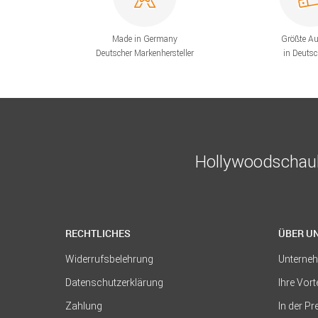
Made in Germany
Größte A
Deutscher Markenhersteller
in Deuts
Hollywoodschauk
RECHTLICHES
ÜBER U
Widerrufsbelehrung
Unterne
Datenschutzerklärung
Ihre Vort
Zahlung
In der P