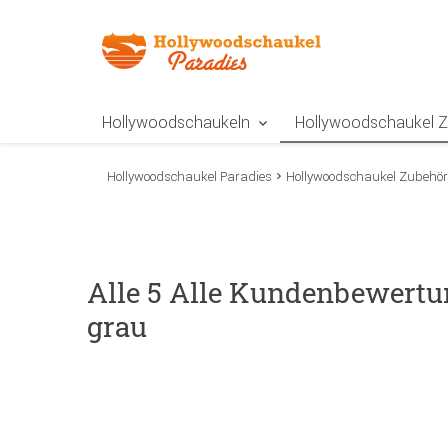
Zur Navigation springen
Zum Inhalt springen
Zur Positionsangab
Hollywoodschaukeln
Hollywoodschaukel 
Hollywoodschaukel Paradies
Hollywoodschaukel Zubehör
Alle 5 Alle Kundenbewertu
grau