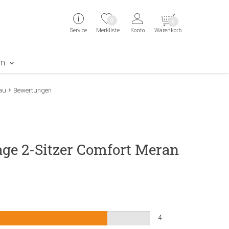
ingen
Direkt zur Registrierung als Kunde springen
Zum Login sp
0
0
Service
Merkliste
Konto
Warenkorb
aben erscheint das Suchergebnis
en
au
Bewertungen
ge 2-Sitzer Comfort Meran
4