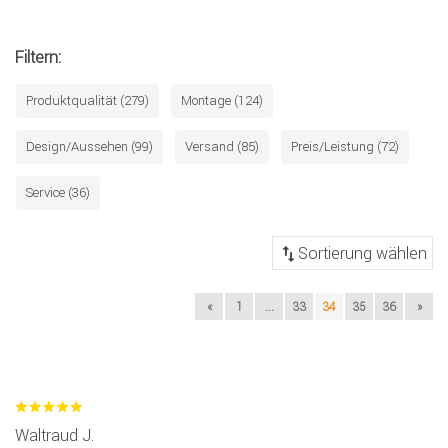
Filtern:
Produktqualität (279)
Montage (124)
Design/Aussehen (99)
Versand (85)
Preis/Leistung (72)
Service (36)
«
1
...
33
34
35
36
»
Waltraud J.