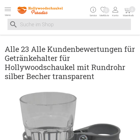
Zur Navigation springen
Zum Inhalt springen
Zur Positionsangab
0
0
Menü
Service
Merkliste
Konto
Warenkorb
Suche nach
Suche im Shop, nach der Eingabe von 3 Buchstaben ersche
Alle 23 Alle Kundenbewertungen für
Getränkehalter für
Hollywoodschaukel mit Rundrohr
silber Becher transparent