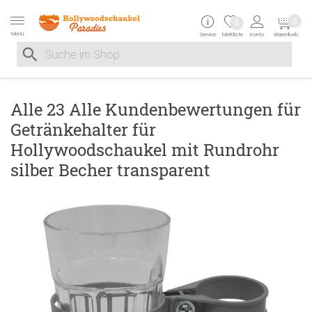
Zur Navigation springen
Zum Inhalt springen
Zur Positionsangab
0
0
Menü
Service
Merkliste
Konto
Warenkorb
Suche nach
Suche im Shop, nach der Eingabe von 3 Buchstaben ersche
Alle 23 Alle Kundenbewertungen für
Getränkehalter für
Hollywoodschaukel mit Rundrohr
silber Becher transparent