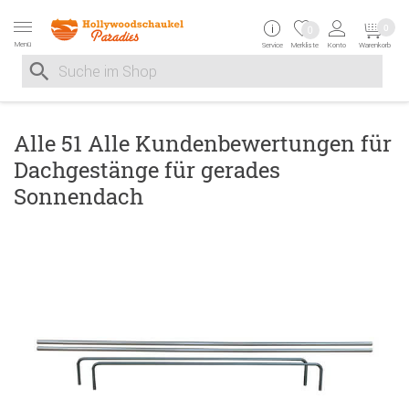
Zur Navigation springen
Zum Inhalt springen
Zur Positionsangab
0
0
Menü
Service
Merkliste
Konto
Warenkorb
Suche nach
Suche im Shop, nach der Eingabe von 3 Buchstaben ersche
Alle 51 Alle Kundenbewertungen für
Dachgestänge für gerades
Sonnendach