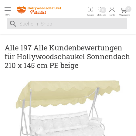
Zur Navigation springen
Zum Inhalt springen
Zur Positionsangab
0
0
Menü
Service
Merkliste
Konto
Warenkorb
Suche nach
Suche im Shop, nach der Eingabe von 3 Buchstaben ersche
Alle 197 Alle Kundenbewertungen
für Hollywoodschaukel Sonnendach
210 x 145 cm PE beige