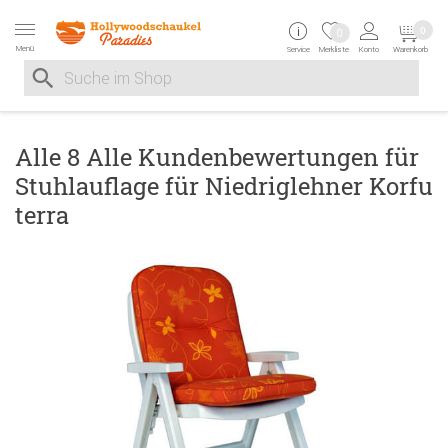
Zur Navigation springen
Zum Inhalt springen
Zur Positionsangab
0
0
Menü
Service
Merkliste
Konto
Warenkorb
Suche nach
Suche im Shop, nach der Eingabe von 3 Buchstaben ersche
Alle 8 Alle Kundenbewertungen für
Stuhlauflage für Niedriglehner Korfu
terra