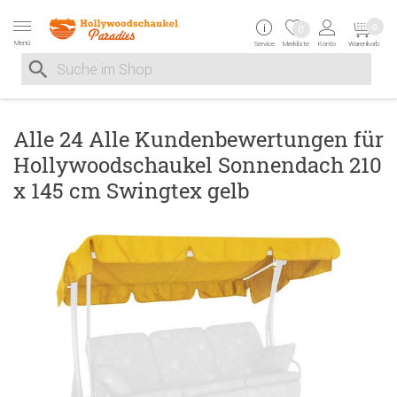
Zur Navigation springen
Zum Inhalt springen
Zur Positionsangab
0
0
Menü
Service
Merkliste
Konto
Warenkorb
Suche nach
Suche im Shop, nach der Eingabe von 3 Buchstaben ersche
Alle 24 Alle Kundenbewertungen für
Hollywoodschaukel Sonnendach 210
x 145 cm Swingtex gelb