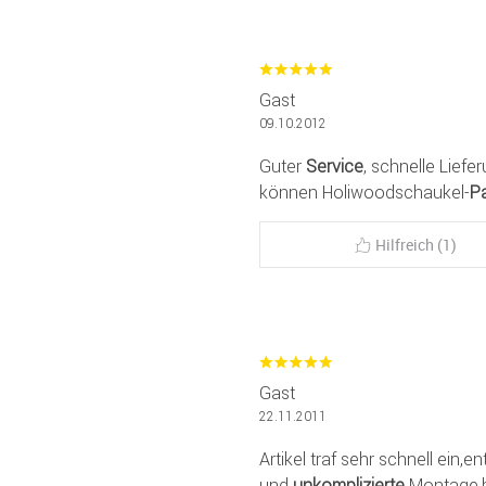
Gast
09.10.2012
Guter
Service
, schnelle Liefe
können Holiwoodschaukel-
P
Hilfreich (1)
Gast
22.11.2011
Artikel traf sehr schnell ein,
und
unkomplizierte
Montage,bi