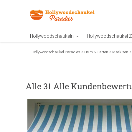
Zur Navigation springen
Zum Inhalt springen
Zur Positionsangab
Hollywoodschaukeln
Hollywoodschaukel 
Hollywoodschaukel Paradies
Heim & Garten
Markisen
Alle 31 Alle Kundenbewer