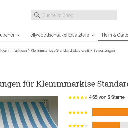
e Sie sind hier
Zur Fußzeile springen
Direkt zum Warenkorb spr
Suche nach
Suche im Shop, nach der Eingabe von 3 Buchst
Zubehör
Hollywoodschaukel Ersatzteile
Heim & Gart
Klemmmarkisen
Klemmmarkise Standard blau-weiß
Bewertungen
tungen für Klemmmarkise Standar
4.65 von 5 Sterne