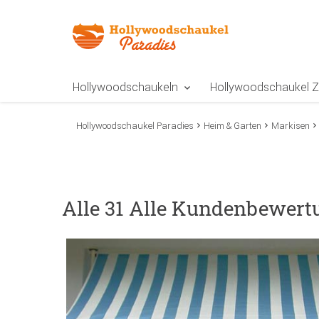
Zur Navigation springen
Zum Inhalt springen
Zur Positionsangab
Hollywoodschaukeln
Hollywoodschaukel 
Hollywoodschaukel Paradies
Heim & Garten
Markisen
Alle 31 Alle Kundenbewer