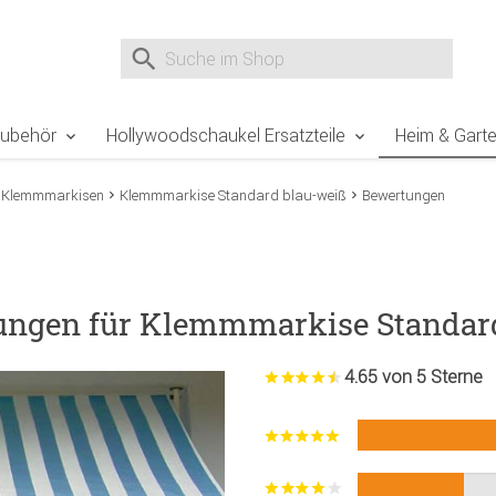
e Sie sind hier
Zur Fußzeile springen
Direkt zum Warenkorb spr
Suche nach
Suche im Shop, nach der Eingabe von 3 Buchst
Zubehör
Hollywoodschaukel Ersatzteile
Heim & Gart
Klemmmarkisen
Klemmmarkise Standard blau-weiß
Bewertungen
tungen für Klemmmarkise Standar
4.65 von 5 Sterne