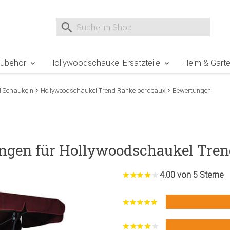
e Sie sind hier
Zur Fußzeile springen
Direkt zum Warenkorb spr
Suche nach
Suche im Shop, nach der Eingabe von 3 Buchst
Zubehör
Hollywoodschaukel Ersatzteile
Heim & Gart
d Schaukeln
Hollywoodschaukel Trend Ranke bordeaux
Bewertungen
ungen für Hollywoodschaukel Tre
4.00 von 5 Sterne