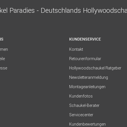
el Paradies - Deutschlands Hollywoodscha
NS
KUNDENSERVICE
hmen
Kontakt
eile
Retourenformular
resse
Hollywoodschaukel Ratgeber
Newsletteranmeldung
Montageanleitungen
Kundenfotos
Schaukel-Berater
Servicecenter
Kundenbewertungen