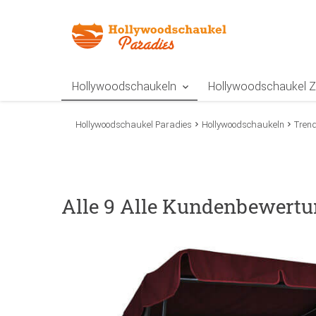
Zur Navigation springen
Zum Inhalt springen
Zur Positionsangab
Hollywoodschaukeln
Hollywoodschaukel 
Hollywoodschaukel Paradies
Hollywoodschaukeln
Tren
Alle 9 Alle Kundenbewert