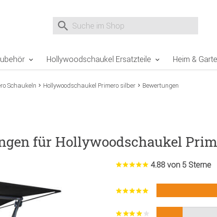
e Sie sind hier
Zur Fußzeile springen
Direkt zum Warenkorb spr
Suche nach
Suche im Shop, nach der Eingabe von 3 Buchst
Zubehör
Hollywoodschaukel Ersatzteile
Heim & Gart
ero Schaukeln
Hollywoodschaukel Primero silber
Bewertungen
ngen für Hollywoodschaukel Prime
4.88 von 5 Sterne