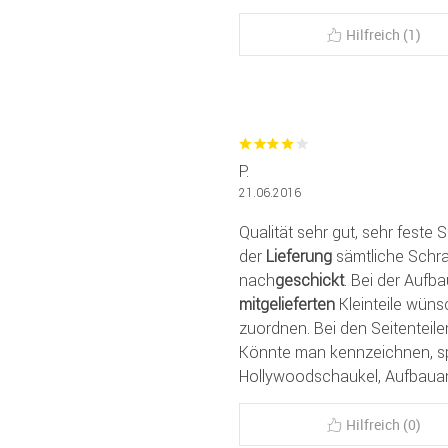
Hilfreich (1)
P.
21.06.2016
Qualität sehr gut, sehr feste 
der
Lieferung
sämtliche Schra
nach
geschickt
. Bei der Aufb
mitgelieferten
Kleinteile wün
zuordnen. Bei den Seitenteilen
Könnte man kennzeichnen, spa
Hollywoodschaukel, Aufbauanle
Hilfreich (0)