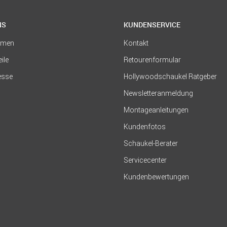
NS
KUNDENSERVICE
hmen
Kontakt
eile
Retourenformular
resse
Hollywoodschaukel Ratgeber
Newsletteranmeldung
Montageanleitungen
Kundenfotos
Schaukel-Berater
Servicecenter
Kundenbewertungen