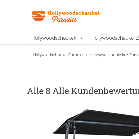
Zur Navigation springen
Zum Inhalt springen
Zur Positionsangab
Hollywoodschaukeln
Hollywoodschaukel 
Hollywoodschaukel Paradies
Hollywoodschaukeln
Prim
Alle 8 Alle Kundenbewertu