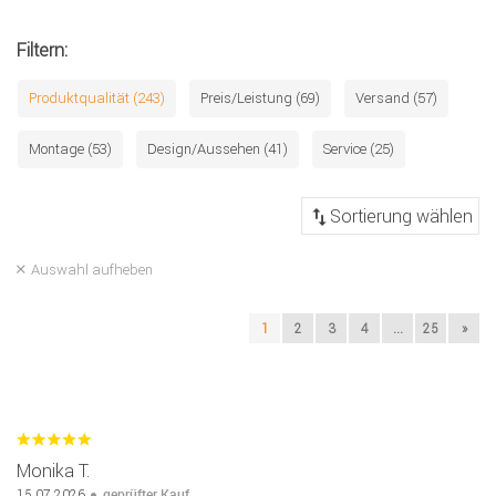
Filtern:
Produktqualität (243)
Preis/Leistung (69)
Versand (57)
Montage (53)
Design/Aussehen (41)
Service (25)
Auswahl aufheben
1
2
3
4
...
25
»
Monika T.
geprüfter Kauf
15.07.2026