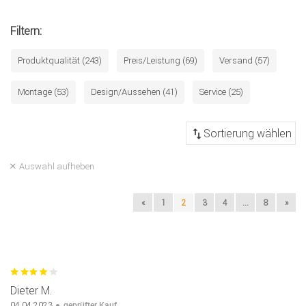
Filtern:
Produktqualität (243)
Preis/Leistung (69)
Versand (57)
Montage (53)
Design/Aussehen (41)
Service (25)
Auswahl aufheben
«
1
2
3
4
...
8
»
Dieter M.
geprüfter Kauf
04.04.2023