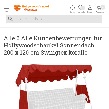
Zur Navigation springen
Zum Inhalt springen
Zur Positionsangab
0
0
Menü
Service
Merkliste
Konto
Warenkorb
Suche nach
Suche im Shop, nach der Eingabe von 3 Buchstaben ersche
Alle 6 Alle Kundenbewertungen für
Hollywoodschaukel Sonnendach
200 x 120 cm Swingtex koralle