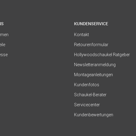
NS
KUNDENSERVICE
hmen
Kontakt
eile
Retourenformular
resse
Hollywoodschaukel Ratgeber
Newsletteranmeldung
Montageanleitungen
Kundenfotos
Schaukel-Berater
Servicecenter
Kundenbewertungen