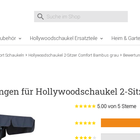
e Sie sind hier
Zur Fußzeile springen
Direkt zum Warenkorb spr
Suche nach
Suche im Shop, nach der Eingabe von 3 Buchst
Zubehör
Hollywoodschaukel Ersatzteile
Heim & Gart
ort Schaukeln
Hollywoodschaukel 2-Sitzer Comfort Bambus grau
Bewertu
ngen für Hollywoodschaukel 2-Si
5.00 von 5 Sterne