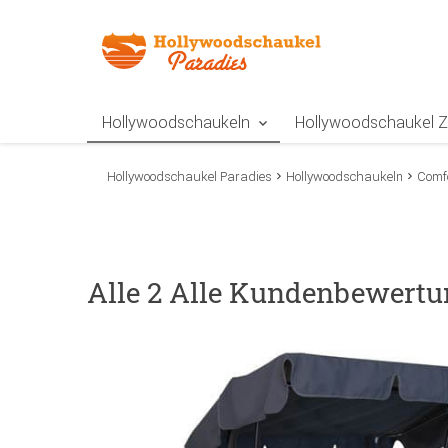
Zur Navigation springen
Zum Inhalt springen
Zur Positionsangab
Hollywoodschaukeln
Hollywoodschaukel 
Hollywoodschaukel Paradies
Hollywoodschaukeln
Comf
Alle 2 Alle Kundenbewertu