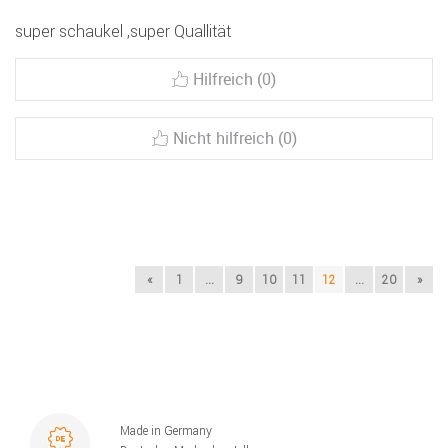
super schaukel ,super Quallität
Hilfreich (0)
Nicht hilfreich (0)
«
1
...
9
10
11
12
...
20
»
Made in Germany