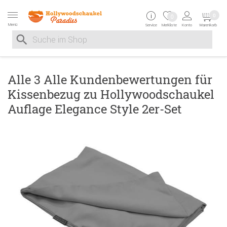
Zur Navigation springen
Zum Inhalt springen
Zur Positionsangab
0
0
Menü
Service
Merkliste
Konto
Warenkorb
Suche nach
Suche im Shop, nach der Eingabe von 3 Buchstaben ersche
Alle 3 Alle Kundenbewertungen für
Kissenbezug zu Hollywoodschaukel
Auflage Elegance Style 2er-Set