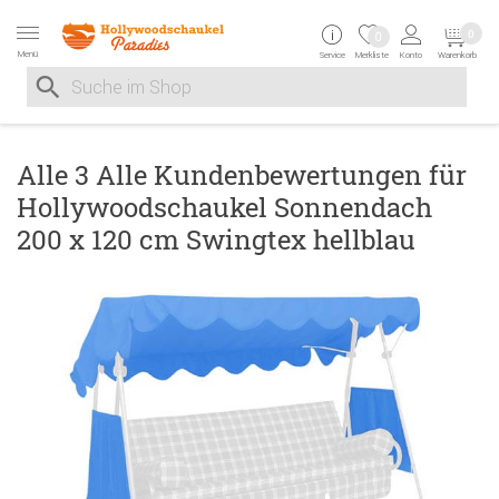
Zur Navigation springen
Zum Inhalt springen
Zur Positionsangab
0
0
Menü
Service
Merkliste
Konto
Warenkorb
Suche nach
Suche im Shop, nach der Eingabe von 3 Buchstaben ersche
Alle 3 Alle Kundenbewertungen für
Hollywoodschaukel Sonnendach
200 x 120 cm Swingtex hellblau