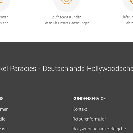
uswahl
Zufriedene Kunden
Lieferu
chland
Lesen Sie unsere Bewertungen
ab 
el Paradies - Deutschlands Hollywoodscha
NS
KUNDENSERVICE
hmen
Kontakt
eile
Retourenformular
resse
Hollywoodschaukel Ratgeber