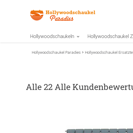
Zur Navigation springen
Zum Inhalt springen
Zur Positionsangab
Hollywoodschaukeln
Hollywoodschaukel 
Hollywoodschaukel Paradies
Hollywoodschaukel Ersatztei
Alle 22 Alle Kundenbewert