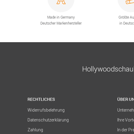
Made in Germany
Größte A
Deutscher Markenhersteller
in Deuts
Hollywoodschauk
RECHTLICHES
ÜBER U
Widerrufsbelehrung
Unterne
Datenschutzerklärung
Ihre Vort
Zahlung
In der P