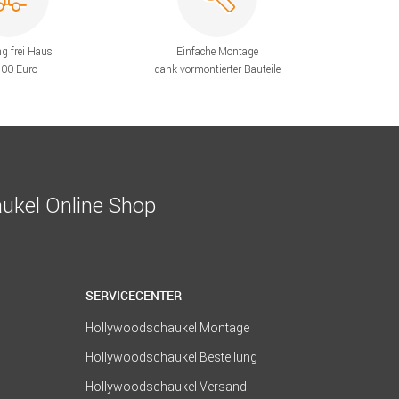
ng frei Haus
Einfache Montage
200 Euro
dank vormontierter Bauteile
ukel Online Shop
SERVICECENTER
Hollywoodschaukel Montage
Hollywoodschaukel Bestellung
Hollywoodschaukel Versand