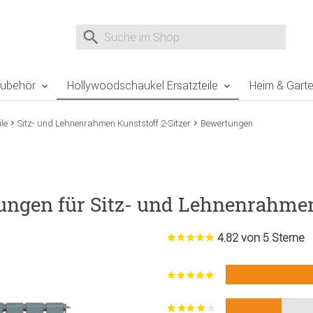
e Sie sind hier
Zur Fußzeile springen
Direkt zum Warenkorb spr
Suche nach
Suche im Shop, nach der Eingabe von 3 Buchst
Zubehör
Hollywoodschaukel Ersatzteile
Heim & Gart
le
Sitz- und Lehnenrahmen Kunststoff 2-Sitzer
Bewertungen
ungen für Sitz- und Lehnenrahmen 
4.82 von 5 Sterne