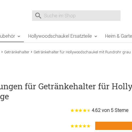
e Sie sind hier
Zur Fußzeile springen
Direkt zum Warenkorb spr
Suche nach
Suche im Shop, nach der Eingabe von 3 Buchst
Zubehör
Hollywoodschaukel Ersatzteile
Heim & Gart
Getränkehalter
Getränkehalter für Hollywoodschaukel mit Rundrohr grau
ungen für Getränkehalter für Hol
nge
4.62 von 5 Sterne