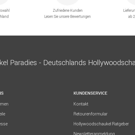
uswahl
Zufriedene Kunden
Lieferu
chland
Lesen Sie unsere Bewertungen
ab 
el Paradies - Deutschlands Hollywoodscha
NS
KUNDENSERVICE
hmen
Kontakt
eile
Retourenformular
resse
Hollywoodschaukel Ratgeber
Newsletteranmeldung