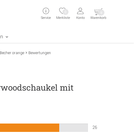
ingen
Direkt zur Registrierung als Kunde springen
Zum Login sp
0
0
Service
Merkliste
Konto
Warenkorb
aben erscheint das Suchergebnis
en
 Becher orange
Bewertungen
lywoodschaukel mit
26