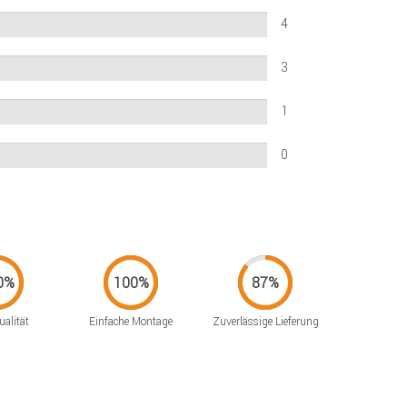
4
3
1
0
alität
Einfache Montage
Zuverlässige Lieferung