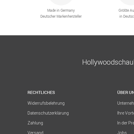
Made in Germany
Größte A
Deutscher Markenhersteller
in Deuts
Hollywoodschauk
RECHTLICHES
ÜBER U
Widerrufsbelehrung
Unterne
Datenschutzerklärung
Ihre Vort
Zahlung
In der P
Versand
Jobs