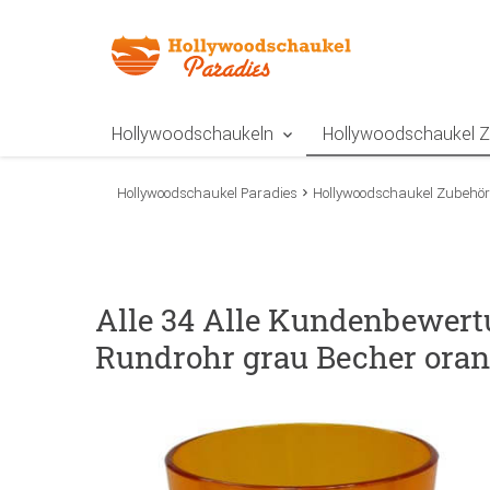
Zur Navigation springen
Zum Inhalt springen
Zur Positionsangab
Hollywoodschaukeln
Hollywoodschaukel 
Hollywoodschaukel Paradies
Hollywoodschaukel Zubehör
Alle 34 Alle Kundenbewert
Rundrohr grau Becher ora