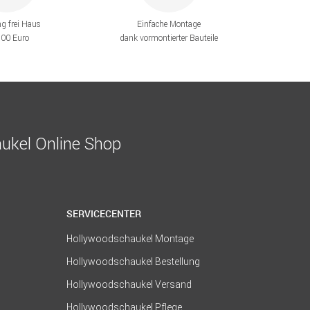
ng frei Haus
Einfache Montage
200 Euro
dank vormontierter Bauteile
ukel Online Shop
SERVICECENTER
Hollywoodschaukel Montage
Hollywoodschaukel Bestellung
Hollywoodschaukel Versand
Hollywoodschaukel Pflege