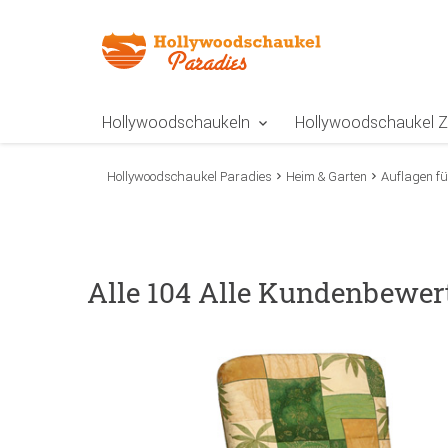
Zur Navigation springen
Zum Inhalt springen
Zur Positionsangab
Hollywoodschaukeln
Hollywoodschaukel 
Hollywoodschaukel Paradies
Heim & Garten
Auflagen f
Alle 104 Alle Kundenbewer