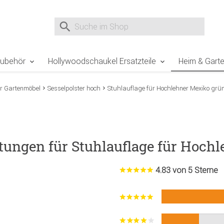
e Sie sind hier
Zur Fußzeile springen
Direkt zum Warenkorb spr
Suche nach
Suche im Shop, nach der Eingabe von 3 Buchst
Zubehör
Hollywoodschaukel Ersatzteile
Heim & Gart
ür Gartenmöbel
Sesselpolster hoch
Stuhlauflage für Hochlehner Mexiko grü
tungen für Stuhlauflage für Hoch
4.83 von 5 Sterne