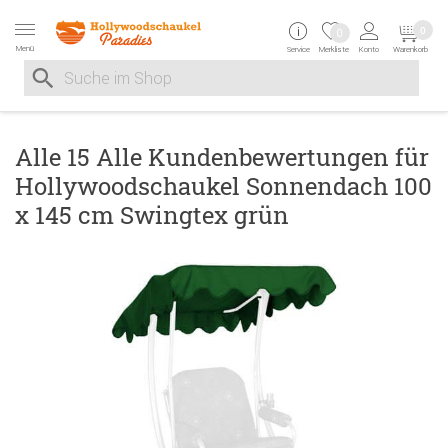
Zur Navigation springen
Zum Inhalt springen
Zur Positionsangab
0
0
Menü
Service
Merkliste
Konto
Warenkorb
Suche nach
Suche im Shop, nach der Eingabe von 3 Buchstaben ersche
Alle 15 Alle Kundenbewertungen für
Hollywoodschaukel Sonnendach 100
x 145 cm Swingtex grün