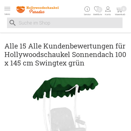
Zur Navigation springen
Zum Inhalt springen
Zur Positionsangab
0
0
Menü
Service
Merkliste
Konto
Warenkorb
Suche nach
Suche im Shop, nach der Eingabe von 3 Buchstaben ersche
Alle 15 Alle Kundenbewertungen für
Hollywoodschaukel Sonnendach 100
x 145 cm Swingtex grün