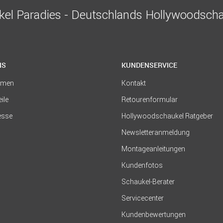
el Paradies - Deutschlands Hollywoodscha
NS
KUNDENSERVICE
hmen
Kontakt
eile
Retourenformular
resse
Hollywoodschaukel Ratgeber
Newsletteranmeldung
Montageanleitungen
Kundenfotos
Schaukel-Berater
Servicecenter
Kundenbewertungen