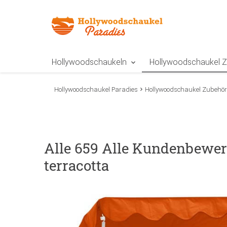
Zur Navigation springen
Zum Inhalt springen
Zur Positionsangab
Hollywoodschaukeln
Hollywoodschaukel 
Hollywoodschaukel Paradies
Hollywoodschaukel Zubehör
Alle 659 Alle Kundenbewer
terracotta