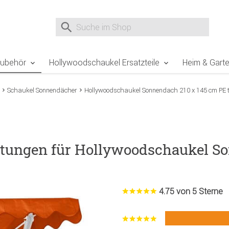
e Sie sind hier
Zur Fußzeile springen
Direkt zum Warenkorb spr
Suche nach
Suche im Shop, nach der Eingabe von 3 Buchst
Zubehör
Hollywoodschaukel Ersatzteile
Heim & Gart
Schaukel Sonnendächer
Hollywoodschaukel Sonnendach 210 x 145 cm PE t
tungen für Hollywoodschaukel So
4.75 von 5 Sterne