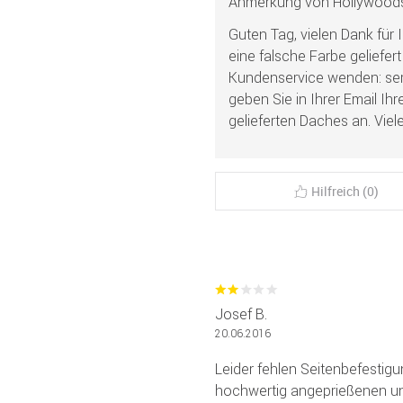
Anmerkung von Hollywoods
Guten Tag, vielen Dank für 
eine falsche Farbe geliefer
Kundenservice wenden: ser
geben Sie in Ihrer Email I
gelieferten Daches an. Vie
Hilfreich (0)
Josef B.
20.06.2016
Leider fehlen Seitenbefestigu
hochwertig angeprießenen un