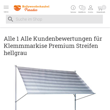
Zur Navigation springen
Zum Inhalt springen
Zur Positionsangab
0
0
Menü
Service
Merkliste
Konto
Warenkorb
Suche nach
Suche im Shop, nach der Eingabe von 3 Buchstaben ersche
Alle 1 Alle Kundenbewertungen für
Klemmmarkise Premium Streifen
hellgrau