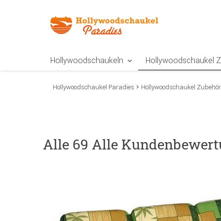
Zur Navigation springen
Zum Inhalt springen
Zur Positionsangab
Hollywoodschaukeln
Hollywoodschaukel 
Hollywoodschaukel Paradies
Hollywoodschaukel Zubehör
Alle 69 Alle Kundenbewert