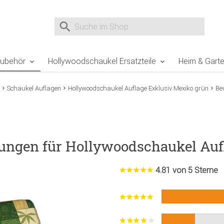
e Sie sind hier
Zur Fußzeile springen
Direkt zum Warenkorb spr
Suche nach
Suche im Shop, nach der Eingabe von 3 Buchst
Zubehör
Hollywoodschaukel Ersatzteile
Heim & Gart
Schaukel Auflagen
Hollywoodschaukel Auflage Exklusiv Mexiko grün
Be
ungen für Hollywoodschaukel Auf
4.81 von 5 Sterne