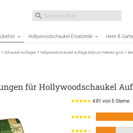
e Sie sind hier
Zur Fußzeile springen
Direkt zum Warenkorb spr
Suche nach
Suche im Shop, nach der Eingabe von 3 Buchst
Zubehör
Hollywoodschaukel Ersatzteile
Heim & Gart
Schaukel Auflagen
Hollywoodschaukel Auflage Exklusiv Mexiko grün
Be
ungen für Hollywoodschaukel Auf
4.81 von 5 Sterne