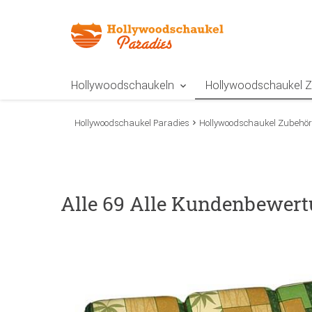
Zur Navigation springen
Zum Inhalt springen
Zur Positionsangab
Hollywoodschaukeln
Hollywoodschaukel 
Hollywoodschaukel Paradies
Hollywoodschaukel Zubehör
Alle 69 Alle Kundenbewert