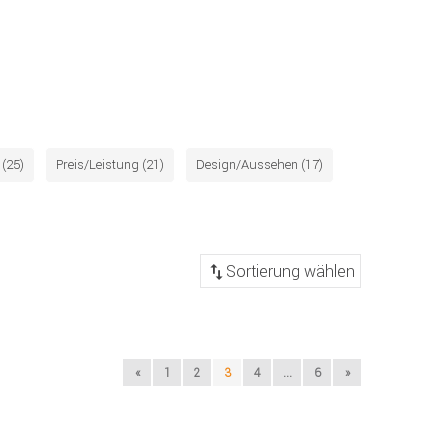
(25)
Preis/Leistung (21)
Design/Aussehen (17)
«
1
2
3
4
...
6
»