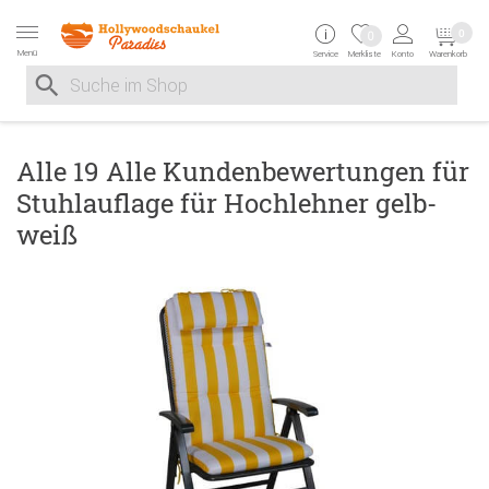
Zur Navigation springen
Zum Inhalt springen
Zur Positionsangab
0
0
Menü
Service
Merkliste
Konto
Warenkorb
Suche nach
Suche im Shop, nach der Eingabe von 3 Buchstaben ersche
Alle 19 Alle Kundenbewertungen für
Stuhlauflage für Hochlehner gelb-
weiß