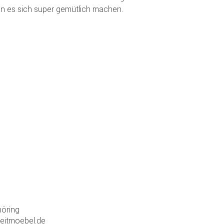
n es sich super gemütlich machen.
n
öring
zeitmoebel.de