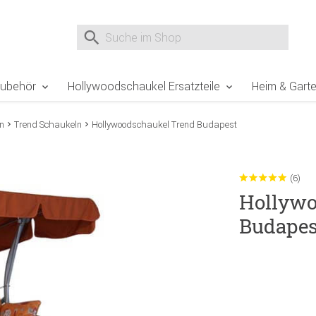
e Sie sind hier
Zur Fußzeile springen
Direkt zum Warenkorb spr
Suche nach
Suche im Shop, nach der Eingabe von 3 Buchst
Zubehör
Hollywoodschaukel Ersatzteile
Heim & Gart
n
Trend Schaukeln
Hollywoodschaukel Trend Budapest
(6)
Hollywo
Budapes