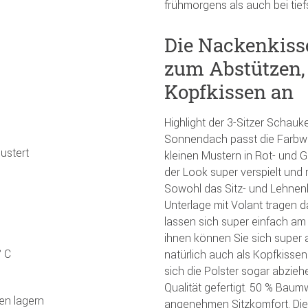
frühmorgens als auch bei ti
Die Nackenkisse
zum Abstützen,
Kopfkissen an
Highlight der 3-Sitzer Schau
Sonnendach passt die Farbwa
ustert
kleinen Mustern in Rot- und 
der Look super verspielt und 
Sowohl das Sitz- und Lehnenk
Unterlage mit Volant tragen d
lassen sich super einfach am
ihnen können Sie sich super a
° C
natürlich auch als Kopfkisse
sich die Polster sogar abzi
Qualität gefertigt. 50 % Baum
en lagern
angenehmen Sitzkomfort. Die