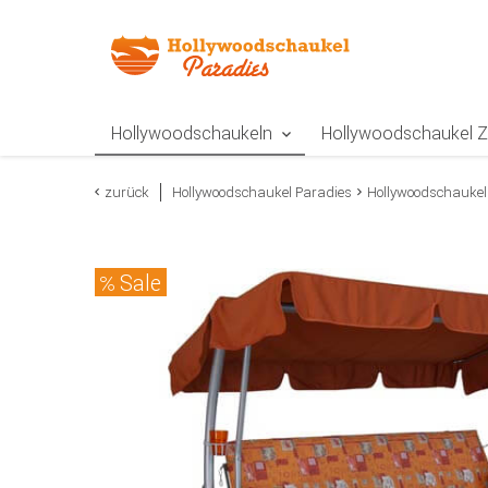
Zur Navigation springen
Zum Inhalt springen
Zur Positionsangab
Hollywoodschaukeln
Hollywoodschaukel 
zurück
Hollywoodschaukel Paradies
Hollywoodschaukel
Sale