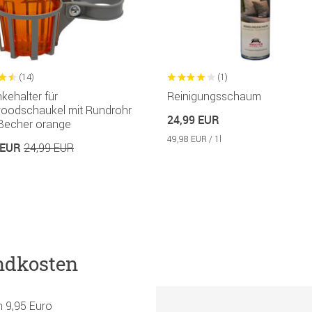
(14)
(1)
kehalter für
Reinigungsschaum
woodschaukel mit Rundrohr
24,99 EUR
 Becher orange
49,98 EUR / 1l
 EUR
24,99 EUR
ndkosten
h 9,95 Euro