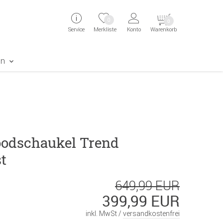
ingen
Direkt zur Registrierung als Kunde springen
Zum Login sp
0
0
Service
Merkliste
Konto
Warenkorb
aben erscheint das Suchergebnis
en
odschaukel Trend
t
649,99 EUR
399,99 EUR
inkl. MwSt /
versandkostenfrei