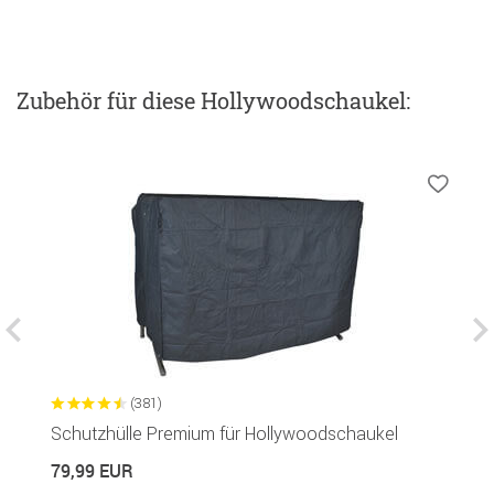
Zubehör
für diese Hollywoodschaukel
:
(381)
Schutzhülle Premium für Hollywoodschaukel
G
R
79,99 EUR
1