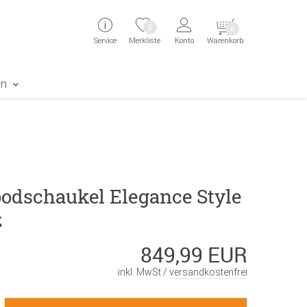
ingen
Direkt zur Registrierung als Kunde springen
Zum Login sp
0
0
Service
Merkliste
Konto
Warenkorb
aben erscheint das Suchergebnis
en
odschaukel Elegance Style
z
849,99 EUR
inkl. MwSt /
versandkostenfrei