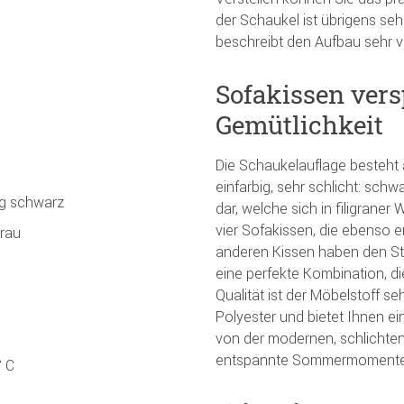
der Schaukel ist übrigens sehr
beschreibt den Aufbau sehr ve
Sofakissen ver
Gemütlichkeit
Die Schaukelauflage besteht
einfarbig, sehr schlicht: schw
ig schwarz
dar, welche sich in filigrane
vier Sofakissen, die ebenso e
grau
anderen Kissen haben den Sti
eine perfekte Kombination, di
Qualität ist der Möbelstoff s
Polyester und bietet Ihnen e
von der modernen, schlichten
entspannte Sommermomente
° C