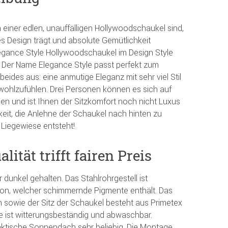
einer edlen, unauffälligen Hollywoodschaukel sind,
les Design trägt und absolute Gemütlichkeit
Elegance Style Hollywoodschaukel im Design Style
e. Der Name Elegance Style passt perfekt zum
 beides aus: eine anmutige Eleganz mit sehr viel Stil
 wohlzufühlen. Drei Personen können es sich auf
n und ist Ihnen der Sitzkomfort noch nicht Luxus
keit, die Anlehne der Schaukel nach hinten zu
 Liegewiese entsteht!
ität trifft fairen Preis
 dunkel gehalten. Das Stahlrohrgestell ist
Ton, welcher schimmernde Pigmente enthält. Das
sowie der Sitz der Schaukel besteht aus Primetex
ist witterungsbeständig und abwaschbar.
aktische Sonnendach sehr beliebig. Die Montage