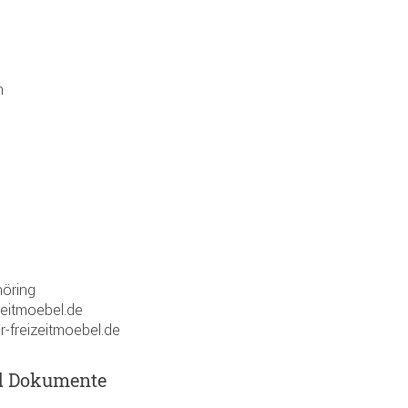
n
öring
zeitmoebel.de
r-freizeitmoebel.de
d Dokumente