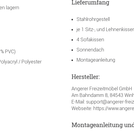
Lieferumfang
en lagern
Stahlrohrgestell
je 1 Sitz-, und Lehnenkisse
4 Sofakissen
Sonnendach
0% PVC)
Montageanleitung
lyacryl / Polyester
Hersteller:
Angerer Freizeitmöbel GmbH
Am Bahndamm 8, 84543 Winh
E-Mail: support@angerer-frei
Webseite: https://www.angere
Montageanleitung un