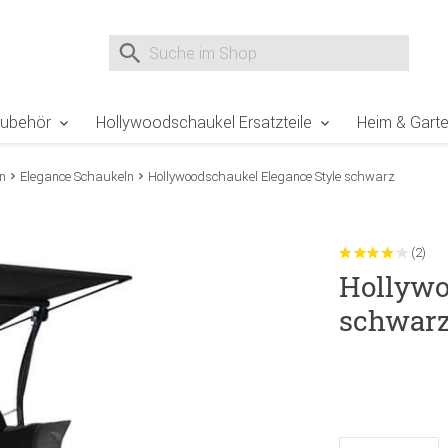
e Sie sind hier
Zur Fußzeile springen
Direkt zum Warenkorb spr
Suche nach
Suche im Shop, nach der Eingabe von 3 Buchst
Zubehör
Hollywoodschaukel Ersatzteile
Heim & Gart
n
Elegance Schaukeln
Hollywoodschaukel Elegance Style schwarz
(2)
Hollywo
schwar