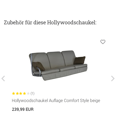
Zubehör
für diese Hollywoodschaukel
:
(1)
Hollywoodschaukel Auflage Comfort Style beige
G
R
239,99 EUR
1