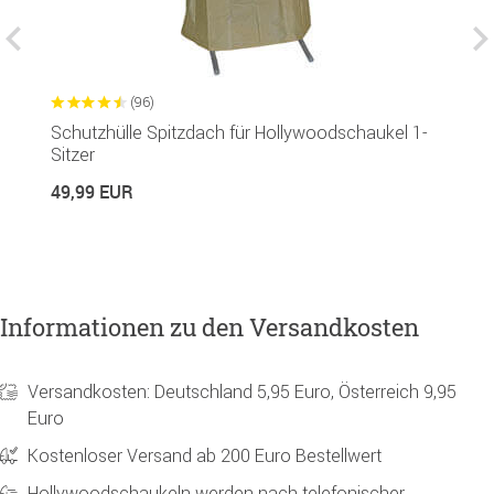
(96)
Schutzhülle Spitzdach für Hollywoodschaukel 1-
G
Sitzer
R
49,99 EUR
1
Informationen zu den Versandkosten
Versandkosten: Deutschland 5,95 Euro, Österreich 9,95
Euro
Kostenloser Versand ab 200 Euro Bestellwert
Hollywoodschaukeln werden nach telefonischer