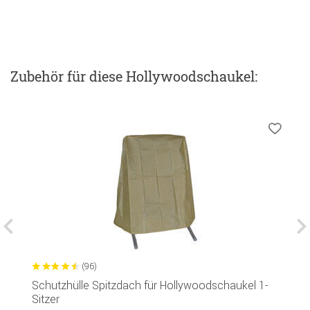
Zubehör
für diese Hollywoodschaukel
:
(96)
Schutzhülle Spitzdach für Hollywoodschaukel 1-
G
Sitzer
R