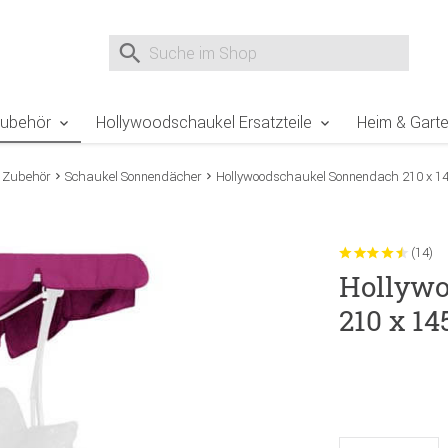
e Sie sind hier
Zur Fußzeile springen
Direkt zum Warenkorb spr
Suche nach
Suche im Shop, nach der Eingabe von 3 Buchst
Zubehör
Hollywoodschaukel Ersatzteile
Heim & Gart
 Zubehör
Schaukel Sonnendächer
Hollywoodschaukel Sonnendach 210 x 14
(14)
Hollywo
210 x 1