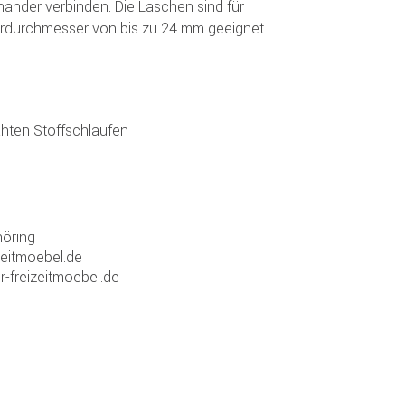
nander verbinden. Die Laschen sind für
rdurchmesser von bis zu 24 mm geeignet.
hten Stoffschlaufen
öring
zeitmoebel.de
r-freizeitmoebel.de