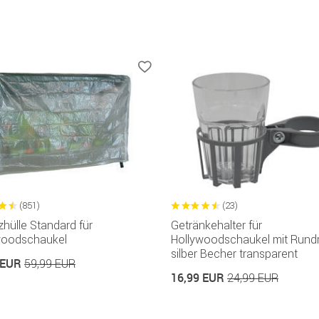
(851)
(23)
hülle Standard für
Getränkehalter für
woodschaukel
Hollywoodschaukel mit Rund
silber Becher transparent
 EUR
59,99 EUR
16,99 EUR
24,99 EUR