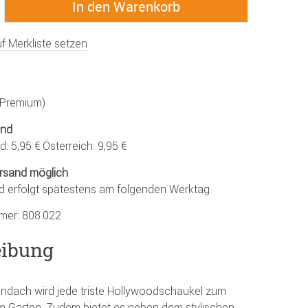
f Merkliste setzen
 (Premium)
and
: 5,95 € Österreich: 9,95 €
rsand möglich
d erfolgt spätestens am folgenden Werktag
mmer:
808.022
eibung
endach wird jede triste Hollywoodschaukel zum
m Garten. Zudem bietet es neben dem stylischen