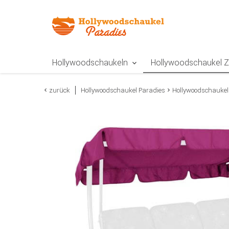
Zur Navigation springen
Zum Inhalt springen
Zur Positionsangab
Hollywoodschaukeln
Hollywoodschaukel 
zurück
Hollywoodschaukel Paradies
Hollywoodschaukel