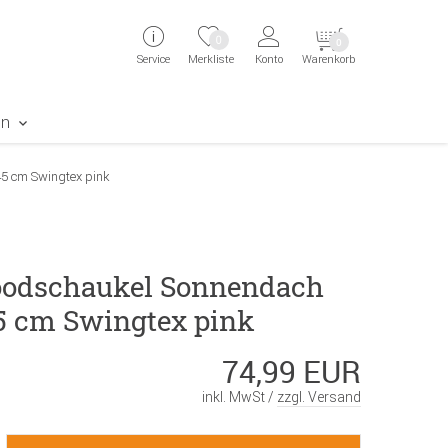
ingen
Direkt zur Registrierung als Kunde springen
Zum Login sp
0
0
Service
Merkliste
Konto
Warenkorb
aben erscheint das Suchergebnis
en
5 cm Swingtex pink
odschaukel Sonnendach
45 cm Swingtex pink
74,99 EUR
inkl. MwSt /
zzgl. Versand